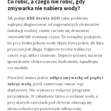
Co robić, a czego nie robić, gdy
zmywarka nie nabiera wody?
Jak podaje
KRK Serwis AGD
, takie problemy
najlepiej diagnozować od najprostszych elementów
instalacji wodnej, zanim zacznie się demontaż
zmywarki lub wymianę części. To rozsądne podejście,
bo przy braku poboru wody objaw bywa jeden, ale lista
przyczyn jest długa. Najpierw trzeba wykluczyć
zawór, wąż, sitko i ciśnienie. Dopiero później ma sens
sprawdzanie elektrozaworu, hydrostatu, AquaStopu
czy modułu.
Priorytet numer jeden:
odłącz zmywarkę od prądu i
zakręć wodę
, jeżeli zamierzasz ruszać wąż
dopływowy. Nie wystarczy wyłączyć programu
przyciskiem. W zabudowie łatwo o rozlanie wody, a
przy starych zaworach pod zlewem zdarzają się
nieszczelności po ponownym odkręceniu.