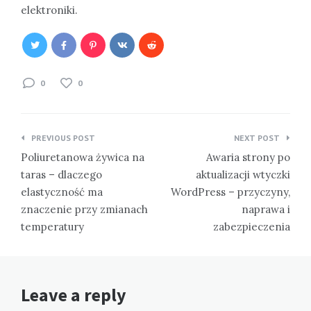
elektroniki.
0
0
Nawigacja
PREVIOUS POST
NEXT POST
wpisu
Poliuretanowa żywica na
Awaria strony po
taras – dlaczego
aktualizacji wtyczki
elastyczność ma
WordPress – przyczyny,
znaczenie przy zmianach
naprawa i
temperatury
zabezpieczenia
Leave a reply