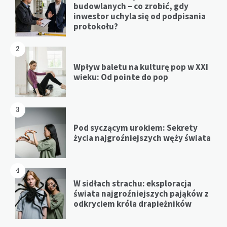
budowlanych – co zrobić, gdy
inwestor uchyla się od podpisania
protokołu?
2
Wpływ baletu na kulturę pop w XXI
wieku: Od pointe do pop
3
Pod syczącym urokiem: Sekrety
życia najgroźniejszych węży świata
4
W sidłach strachu: eksploracja
świata najgroźniejszych pająków z
odkryciem króla drapieżników