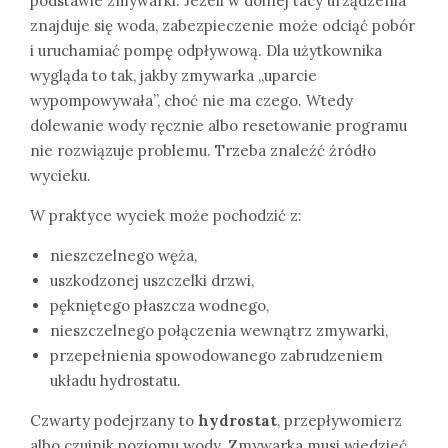
podstawie zmywarki. Jeżeli w dolnej tacy urządzenia
znajduje się woda, zabezpieczenie może odciąć pobór
i uruchamiać pompę odpływową. Dla użytkownika
wygląda to tak, jakby zmywarka „uparcie
wypompowywała”, choć nie ma czego. Wtedy
dolewanie wody ręcznie albo resetowanie programu
nie rozwiązuje problemu. Trzeba znaleźć źródło
wycieku.
W praktyce wyciek może pochodzić z:
nieszczelnego węża,
uszkodzonej uszczelki drzwi,
pękniętego płaszcza wodnego,
nieszczelnego połączenia wewnątrz zmywarki,
przepełnienia spowodowanego zabrudzeniem
układu hydrostatu.
Czwarty podejrzany to
hydrostat
, przepływomierz
albo czujnik poziomu wody. Zmywarka musi wiedzieć,