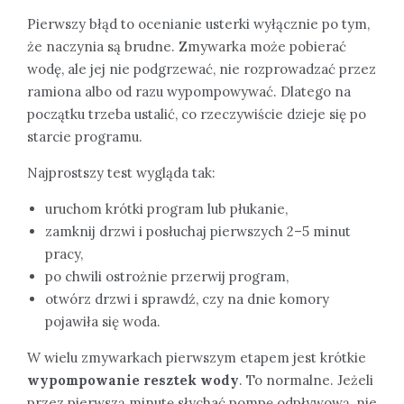
Pierwszy błąd to ocenianie usterki wyłącznie po tym,
że naczynia są brudne. Zmywarka może pobierać
wodę, ale jej nie podgrzewać, nie rozprowadzać przez
ramiona albo od razu wypompowywać. Dlatego na
początku trzeba ustalić, co rzeczywiście dzieje się po
starcie programu.
Najprostszy test wygląda tak:
uruchom krótki program lub płukanie,
zamknij drzwi i posłuchaj pierwszych 2–5 minut
pracy,
po chwili ostrożnie przerwij program,
otwórz drzwi i sprawdź, czy na dnie komory
pojawiła się woda.
W wielu zmywarkach pierwszym etapem jest krótkie
wypompowanie resztek wody
. To normalne. Jeżeli
przez pierwszą minutę słychać pompę odpływową, nie