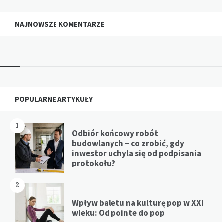
NAJNOWSZE KOMENTARZE
Widgets
POPULARNE ARTYKUŁY
1
Odbiór końcowy robót
budowlanych – co zrobić, gdy
inwestor uchyla się od podpisania
protokołu?
2
Wpływ baletu na kulturę pop w XXI
wieku: Od pointe do pop