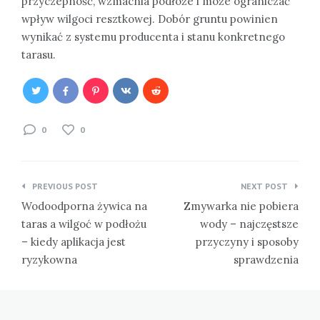
przyczepność, wzmacnia podłoże i może ograniczać
wpływ wilgoci resztkowej. Dobór gruntu powinien
wynikać z systemu producenta i stanu konkretnego
tarasu.
0
0
Nawigacja
PREVIOUS POST
NEXT POST
wpisu
Wodoodporna żywica na
Zmywarka nie pobiera
taras a wilgoć w podłożu
wody – najczęstsze
– kiedy aplikacja jest
przyczyny i sposoby
ryzykowna
sprawdzenia