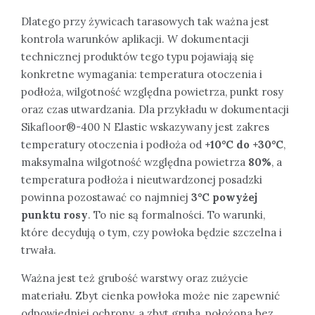
Dlatego przy żywicach tarasowych tak ważna jest
kontrola warunków aplikacji. W dokumentacji
technicznej produktów tego typu pojawiają się
konkretne wymagania: temperatura otoczenia i
podłoża, wilgotność względna powietrza, punkt rosy
oraz czas utwardzania. Dla przykładu w dokumentacji
Sikafloor®-400 N Elastic wskazywany jest zakres
temperatury otoczenia i podłoża od
+10°C do +30°C
,
maksymalna wilgotność względna powietrza
80%
, a
temperatura podłoża i nieutwardzonej posadzki
powinna pozostawać co najmniej
3°C powyżej
punktu rosy
. To nie są formalności. To warunki,
które decydują o tym, czy powłoka będzie szczelna i
trwała.
Ważna jest też grubość warstwy oraz zużycie
materiału. Zbyt cienka powłoka może nie zapewnić
odpowiedniej ochrony, a zbyt gruba, położona bez