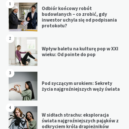
1
Odbiór końcowy robót
budowlanych – co zrobić, gdy
inwestor uchyla się od podpisania
protokołu?
2
Wpływ baletu na kulturę pop w XXI
wieku: Od pointe do pop
3
Pod syczącym urokiem: Sekrety
życia najgroźniejszych węży świata
4
W sidłach strachu: eksploracja
świata najgroźniejszych pająków z
odkryciem króla drapieżników