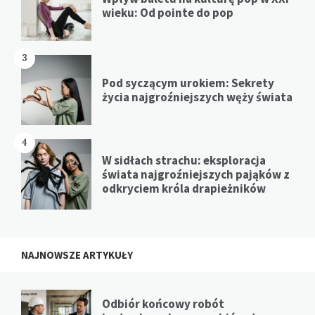
wieku: Od pointe do pop
3
Pod syczącym urokiem: Sekrety
życia najgroźniejszych węży świata
4
W sidłach strachu: eksploracja
świata najgroźniejszych pająków z
odkryciem króla drapieżników
NAJNOWSZE ARTYKUŁY
Odbiór końcowy robót