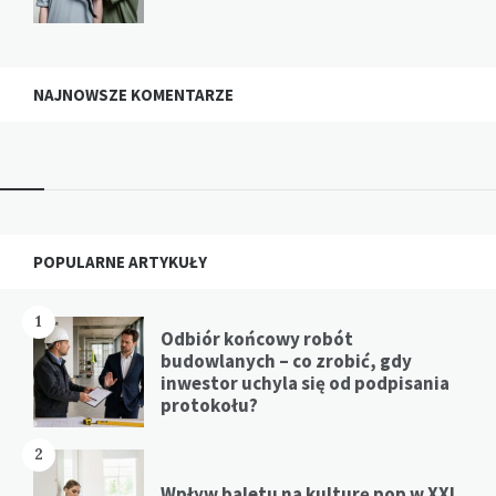
NAJNOWSZE KOMENTARZE
Widgets
POPULARNE ARTYKUŁY
1
Odbiór końcowy robót
budowlanych – co zrobić, gdy
inwestor uchyla się od podpisania
protokołu?
2
Wpływ baletu na kulturę pop w XXI