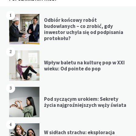
1
Odbiór końcowy robót
budowlanych – co zrobić, gdy
inwestor uchyla się od podpisania
protokołu?
2
Wpływ baletu na kulturę pop w XXI
wieku: Od pointe do pop
3
Pod syczącym urokiem: Sekrety
życia najgroźniejszych węży świata
4
W sidłach strachu: eksploracja