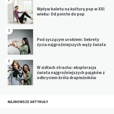
Wpływ baletu na kulturę pop w XXI
wieku: Od pointe do pop
3
Pod syczącym urokiem: Sekrety
życia najgroźniejszych węży świata
4
W sidłach strachu: eksploracja
świata najgroźniejszych pająków z
odkryciem króla drapieżników
NAJNOWSZE ARTYKUŁY