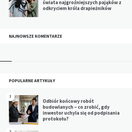
świata najgroźniejszych pająków z
odkryciem króla drapieżników
NAJNOWSZE KOMENTARZE
Widgets
POPULARNE ARTYKUŁY
1
Odbiór końcowy robót
budowlanych – co zrobić, gdy
inwestor uchyla się od podpisania
protokołu?
2