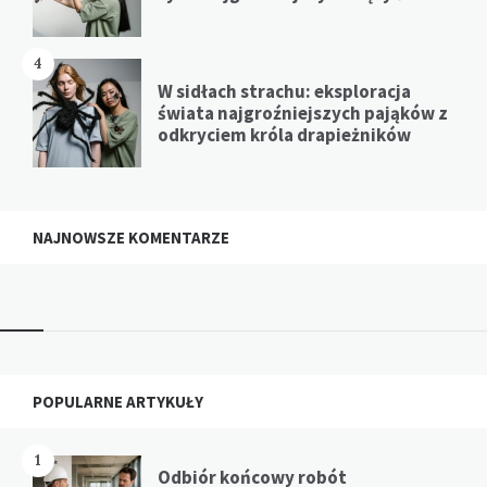
4
W sidłach strachu: eksploracja
świata najgroźniejszych pająków z
odkryciem króla drapieżników
NAJNOWSZE KOMENTARZE
Widgets
POPULARNE ARTYKUŁY
1
Odbiór końcowy robót