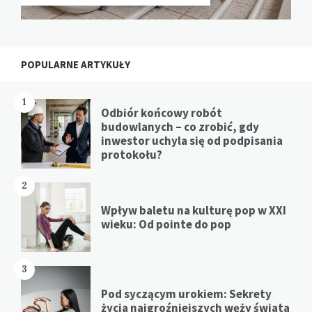
POPULARNE ARTYKUŁY
1
Odbiór końcowy robót
budowlanych – co zrobić, gdy
inwestor uchyla się od podpisania
protokołu?
2
Wpływ baletu na kulturę pop w XXI
wieku: Od pointe do pop
3
Pod syczącym urokiem: Sekrety
życia najgroźniejszych węży świata