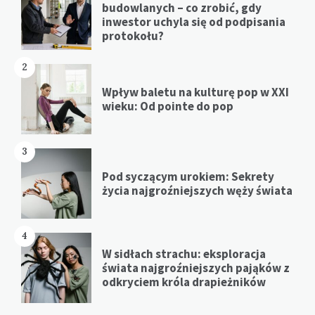
budowlanych – co zrobić, gdy
inwestor uchyla się od podpisania
protokołu?
2
Wpływ baletu na kulturę pop w XXI
wieku: Od pointe do pop
3
Pod syczącym urokiem: Sekrety
życia najgroźniejszych węży świata
4
W sidłach strachu: eksploracja
świata najgroźniejszych pająków z
odkryciem króla drapieżników