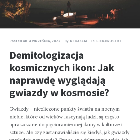
Posted on
4 WRZEŚNIA, 2023
By
REDAKCJA
In
CIEKAWOSTKI
Demitologizacja
kosmicznych ikon: Jak
naprawdę wyglądają
gwiazdy w kosmosie?
Gwiazdy – niezliczone punkty światła na nocnym
niebie, które od wieków fascynują ludzi, są często
upraszczane do pięcioramiennej ikony w kulturze i
sztuce. Ale czy zastanawialiście się kiedyś, jak gwiazdy