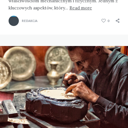
właściwościom mechanicznym i fizycznym. Jednym z
kluczowych aspektów, który…
Read more
REDAKCJA
0