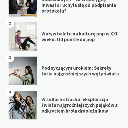
inwestor uchyla się od podpisania
protokołu?
2
Wpływ baletu na kulturę pop w XXI
wieku: Od pointe do pop
3
Pod syczącym urokiem: Sekrety
życia najgroźniejszych węży świata
4
W sidłach strachu: eksploracja
świata najgroźniejszych pająków z
odkryciem króla drapieżników