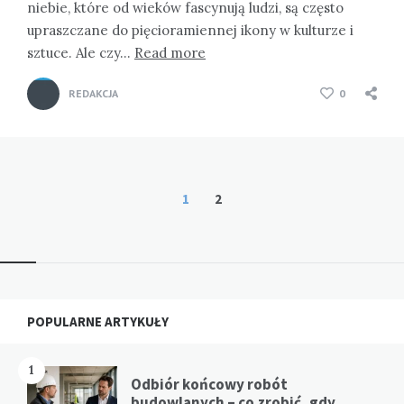
niebie, które od wieków fascynują ludzi, są często
upraszczane do pięcioramiennej ikony w kulturze i
sztuce. Ale czy…
Read more
REDAKCJA
0
Stronicowanie
1
2
wpisów
Widgets
POPULARNE ARTYKUŁY
1
Odbiór końcowy robót
budowlanych – co zrobić, gdy