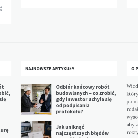
NAJNOWSZE ARTYKUŁY
O 
Wied
ót
Odbiór końcowy robót
obić,
budowlanych – co zrobić,
który
się
gdy inwestor uchyla się
po n
od podpisania
redak
protokołu?
wysok
aby z
Jak uniknąć
turę
rozr
najczęstszych błędów