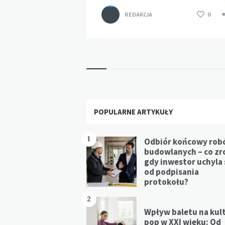
REDAKCJA
0
Widgets
POPULARNE ARTYKUŁY
1
Odbiór końcowy rob
budowlanych – co zr
gdy inwestor uchyla 
od podpisania
protokołu?
2
Wpływ baletu na kul
pop w XXI wieku: Od