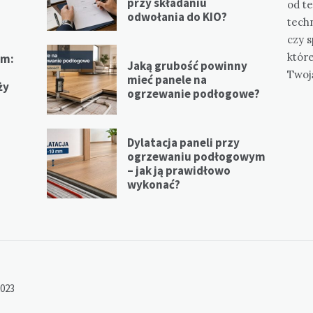
przy składaniu
od te
odwołania do KIO?
tech
czy s
któr
em:
Jaką grubość powinny
Twoj
mieć panele na
ży
ogrzewanie podłogowe?
Dylatacja paneli przy
ogrzewaniu podłogowym
– jak ją prawidłowo
m
wykonać?
2023