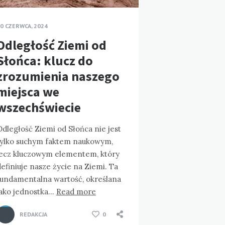
0 CZERWCA, 2024
Odległość Ziemi od
Słońca: klucz do
zrozumienia naszego
miejsca we
wszechświecie
dległość Ziemi od Słońca nie jest
tylko suchym faktem naukowym,
lecz kluczowym elementem, który
efiniuje nasze życie na Ziemi. Ta
fundamentalna wartość, określana
jako jednostka…
Read more
REDAKCJA
0