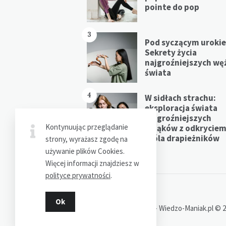
pointe do pop
3
Pod syczącym uroki
Sekrety życia
najgroźniejszych wę
świata
4
W sidłach strachu:
eksploracja świata
najgroźniejszych
Kontynuując przeglądanie
pająków z odkrycie
króla drapieżników
strony, wyrażasz zgodę na
używanie plików Cookies.
Więcej informacji znajdziesz w
polityce prywatności
.
Ok
Dziękujemy za wizytę - Wiedzo-Maniak.pl © 