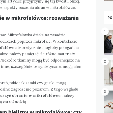
 artykule przyjrzymy się tej kwestii bliżej,
ne aspekty suszenia ubrań w mikrofalówce.
ie w mikrofalówce: rozważania
PO
1
aw. Mikrofalówka działa na zasadzie
oduktach poprzez mikrofale. W kontekście
ofalówce
teoretycznie mogłoby polegać na
akże należy pamiętać, że różne materiały
. Niektóre tkaniny mogą być odporniejsze na
2
 inne, szczególnie te syntetyczne, mogą ulec
ań, takie jak zamki czy guziki, mogą
realne zagrożenie pożarem. Z tego względu
3
uszyć ubranie w mikrofalówce
, należy
ą ostrożnością.
em bielizny w mikrofalówce: czy