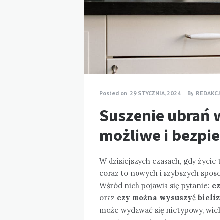
Posted on
29 STYCZNIA, 2024
By
REDAKCJ
Suszenie ubrań 
możliwe i bezpi
W dzisiejszych czasach, gdy życie
coraz to nowych i szybszych spo
Wśród nich pojawia się pytanie:
c
oraz
czy można wysuszyć bieli
może wydawać się nietypowy, wiele