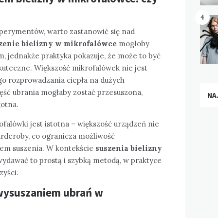
4
perymentów, warto zastanowić się nad
enie bielizny w mikrofalówce
mogłoby
, jednakże praktyka pokazuje, że może to być
skuteczne. Większość mikrofalówek nie jest
o rozprowadzania ciepła na dużych
zęść ubrania mogłaby zostać przesuszona,
NA
gotna.
alówki jest istotna – większość urządzeń nie
rderoby, co ogranicza możliwość
em suszenia. W kontekście
suszenia bielizny
wydawać to prostą i szybką metodą, w praktyce
zyści.
wysuszaniem ubrań w