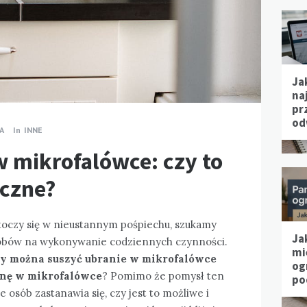
Ja
na
pr
od
A
In
INNE
w mikrofalówce: czy to
eczne?
 toczy się w nieustannym pośpiechu, szukamy
Ja
sobów na wykonywanie codziennych czynności.
mi
zy można suszyć ubranie w mikrofalówce
og
znę w mikrofalówce
? Pomimo że pomysł ten
po
 osób zastanawia się, czy jest to możliwe i