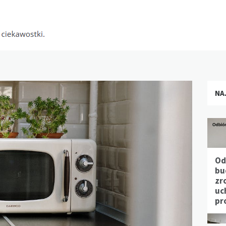
NA
Od
bu
zr
uc
pr