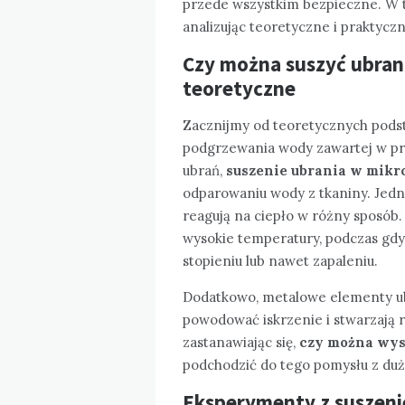
przede wszystkim bezpieczne. W tym
analizując teoretyczne i praktycz
Czy można suszyć ubran
teoretyczne
Zacznijmy od teoretycznych podst
podgrzewania wody zawartej w pr
ubrań,
suszenie ubrania w mikr
odparowaniu wody z tkaniny. Jedn
reagują na ciepło w różny sposób
wysokie temperatury, podczas gdy
stopieniu lub nawet zapaleniu.
Dodatkowo, metalowe elementy ubr
powodować iskrzenie i stwarzają 
zastanawiając się,
czy można wys
podchodzić do tego pomysłu z duż
Eksperymenty z suszeni