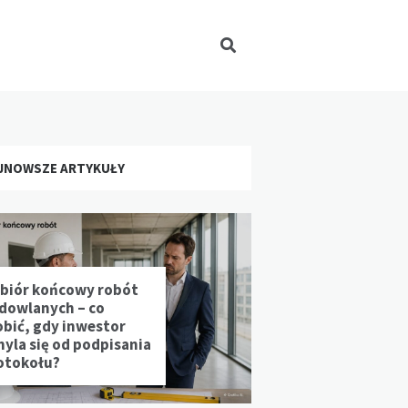
JNOWSZE ARTYKUŁY
biór końcowy robót
dowlanych – co
obić, gdy inwestor
hyla się od podpisania
otokołu?