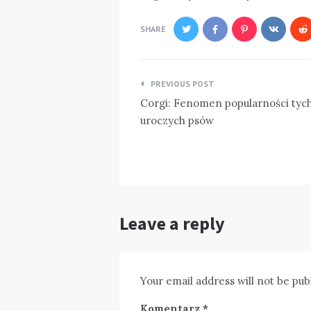
SHARE
Nawigacja
PREVIOUS POST
wpisu
Corgi: Fenomen popularności tyc
uroczych psów
Leave a reply
Your email address will not be pub
Komentarz
*