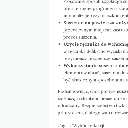
stosowany sposób szybkiego su
oferuje różne programy suszen
minimalizuje ryzyko uszkodzeni
Suszenie na powietrzu z uż
przewiewnym miejscu i zastos
proces suszenia.
Użycie ręcznika do wchłoni
w ręcznik i delikatne wyciskan
przyspiesza późniejsze suszeni
Wykorzystanie suszarki do 
elementów ubrań, suszarka do 
być skutecznym sposobem na s
Podsumowując, choć pomysł
susz
się kuszącą skrótem, niesie on ze 
odradzany. Bezpieczeństwo i właś
priorytetem, dlatego warto rozwa
Tags:
Wybór redakcji