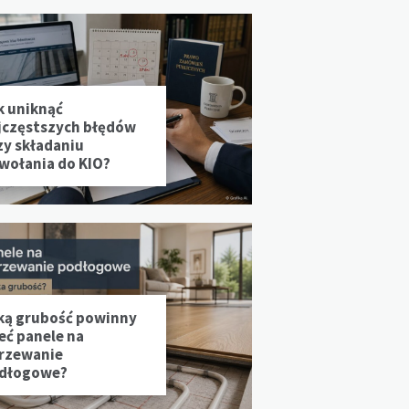
k uniknąć
jczęstszych błędów
zy składaniu
wołania do KIO?
ką grubość powinny
eć panele na
rzewanie
dłogowe?