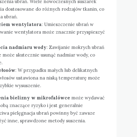
szenia ubrań. Wiele nowoczesnych suszarek
ia dostosowane do różnych rodzajów tkanin, co
a ubrań.
yciem wentylatora
: Umieszczenie ubrań w
owanie wentylatora może znacznie przyspieszyć
ęcia nadmiaru wody
: Zawijanie mokrych ubrań
ie może skutecznie usunąć nadmiar wody, co
e.
włosów
: W przypadku małych lub delikatnych
włosów ustawiona na niską temperaturę może
zybkie wysuszenie.
enia bielizny w mikrofalówce
może wydawać
sobą znaczące ryzyko i jest generalnie
ciwa pielęgnacja ubrań powinny być zawsze
żyć inne, sprawdzone metody suszenia.