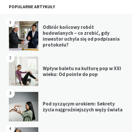
Widgets
POPULARNE ARTYKUŁY
1
Odbiór końcowy robót
budowlanych – co zrobić, gdy
inwestor uchyla się od podpisania
protokołu?
2
Wpływ baletu na kulturę pop w XXI
wieku: Od pointe do pop
3
Pod syczącym urokiem: Sekrety
życia najgroźniejszych węży świata
4