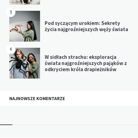
3
Pod syczącym urokiem: Sekrety
życia najgroźniejszych węży świata
4
W sidłach strachu: eksploracja
świata najgroźniejszych pająków z
odkryciem króla drapieżników
NAJNOWSZE KOMENTARZE