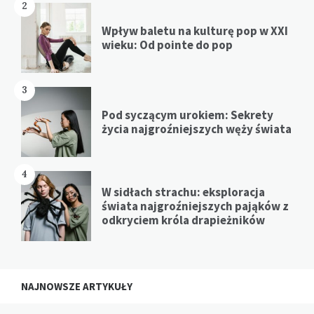
2
Wpływ baletu na kulturę pop w XXI
wieku: Od pointe do pop
3
Pod syczącym urokiem: Sekrety
życia najgroźniejszych węży świata
4
W sidłach strachu: eksploracja
świata najgroźniejszych pająków z
odkryciem króla drapieżników
NAJNOWSZE ARTYKUŁY