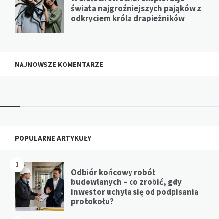
świata najgroźniejszych pająków z
odkryciem króla drapieżników
NAJNOWSZE KOMENTARZE
Widgets
POPULARNE ARTYKUŁY
1
Odbiór końcowy robót
budowlanych – co zrobić, gdy
inwestor uchyla się od podpisania
protokołu?