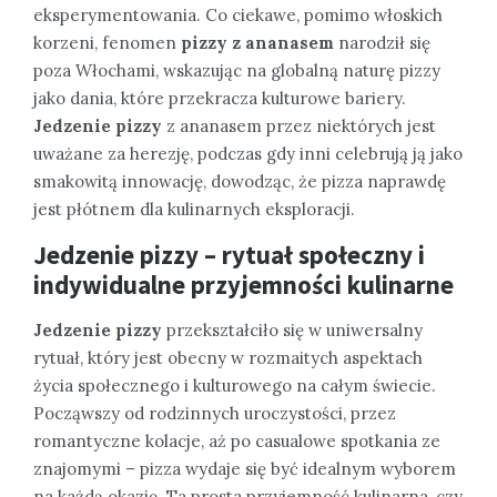
eksperymentowania. Co ciekawe, pomimo włoskich
korzeni, fenomen
pizzy z ananasem
narodził się
poza Włochami, wskazując na globalną naturę pizzy
jako dania, które przekracza kulturowe bariery.
Jedzenie pizzy
z ananasem przez niektórych jest
uważane za herezję, podczas gdy inni celebrują ją jako
smakowitą innowację, dowodząc, że pizza naprawdę
jest płótnem dla kulinarnych eksploracji.
Jedzenie pizzy – rytuał społeczny i
indywidualne przyjemności kulinarne
Jedzenie pizzy
przekształciło się w uniwersalny
rytuał, który jest obecny w rozmaitych aspektach
życia społecznego i kulturowego na całym świecie.
Począwszy od rodzinnych uroczystości, przez
romantyczne kolacje, aż po casualowe spotkania ze
znajomymi – pizza wydaje się być idealnym wyborem
na każdą okazję. Ta prosta przyjemność kulinarna, czy