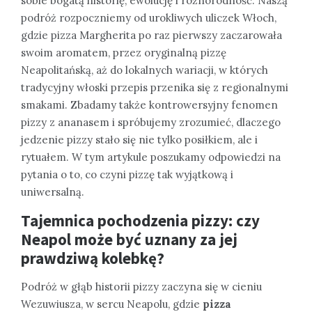
sobie bogatą historię, ewolucję i różnorodność. Naszą
podróż rozpoczniemy od urokliwych uliczek Włoch,
gdzie pizza Margherita po raz pierwszy zaczarowała
swoim aromatem, przez oryginalną pizzę
Neapolitańską, aż do lokalnych wariacji, w których
tradycyjny włoski przepis przenika się z regionalnymi
smakami. Zbadamy także kontrowersyjny fenomen
pizzy z ananasem i spróbujemy zrozumieć, dlaczego
jedzenie pizzy stało się nie tylko posiłkiem, ale i
rytuałem. W tym artykule poszukamy odpowiedzi na
pytania o to, co czyni pizzę tak wyjątkową i
uniwersalną.
Tajemnica pochodzenia pizzy: czy
Neapol może być uznany za jej
prawdziwą kolebkę?
Podróż w głąb historii pizzy zaczyna się w cieniu
Wezuwiusza, w sercu Neapolu, gdzie
pizza