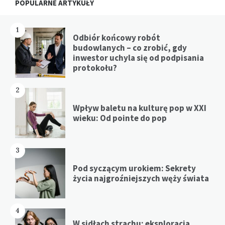
POPULARNE ARTYKUŁY
1
Odbiór końcowy robót
budowlanych – co zrobić, gdy
inwestor uchyla się od podpisania
protokołu?
2
Wpływ baletu na kulturę pop w XXI
wieku: Od pointe do pop
3
Pod syczącym urokiem: Sekrety
życia najgroźniejszych węży świata
4
W sidłach strachu: eksploracja