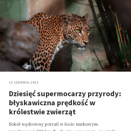
15 CZERWCA, 2023
Dziesięć supermocarzy przyrody:
błyskawiczna prędkość w
królestwie zwierząt
Sokół wędrowny potrafi w locie nurkowym