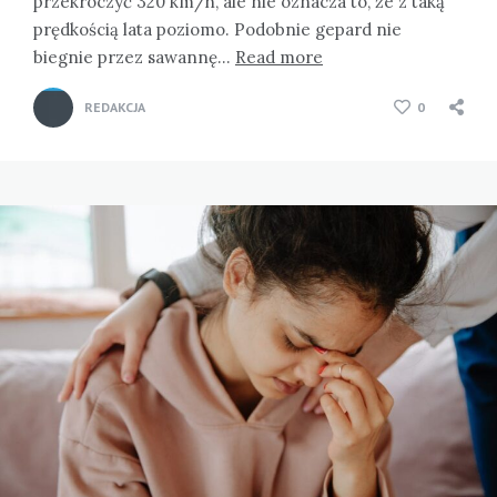
przekroczyć 320 km/h, ale nie oznacza to, że z taką
prędkością lata poziomo. Podobnie gepard nie
biegnie przez sawannę…
Read more
REDAKCJA
0