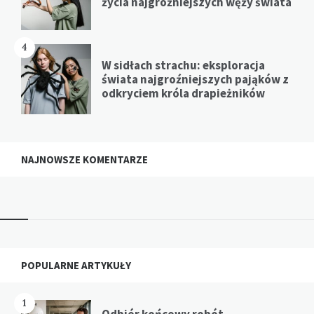
życia najgroźniejszych węży świata
4
W sidłach strachu: eksploracja
świata najgroźniejszych pająków z
odkryciem króla drapieżników
NAJNOWSZE KOMENTARZE
Widgets
POPULARNE ARTYKUŁY
1
Odbiór końcowy robót