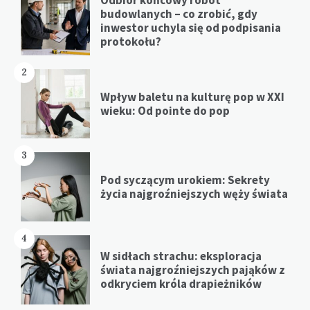
budowlanych – co zrobić, gdy
inwestor uchyla się od podpisania
protokołu?
2
Wpływ baletu na kulturę pop w XXI
wieku: Od pointe do pop
3
Pod syczącym urokiem: Sekrety
życia najgroźniejszych węży świata
4
W sidłach strachu: eksploracja
świata najgroźniejszych pająków z
odkryciem króla drapieżników