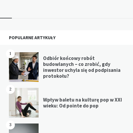
Widgets
POPULARNE ARTYKUŁY
1
Odbiór końcowy robót
budowlanych – co zrobić, gdy
inwestor uchyla się od podpisania
protokołu?
2
Wpływ baletu na kulturę pop w XXI
wieku: Od pointe do pop
3