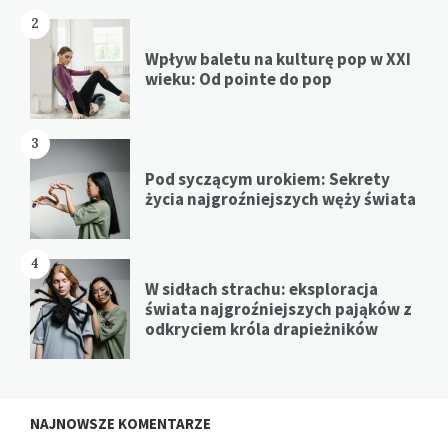
2
Wpływ baletu na kulturę pop w XXI
wieku: Od pointe do pop
3
Pod syczącym urokiem: Sekrety
życia najgroźniejszych węży świata
4
W sidłach strachu: eksploracja
świata najgroźniejszych pająków z
odkryciem króla drapieżników
NAJNOWSZE KOMENTARZE