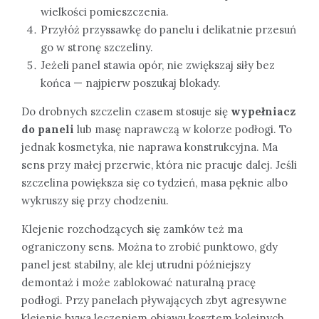
wielkości pomieszczenia.
Przyłóż przyssawkę do panelu i delikatnie przesuń
go w stronę szczeliny.
Jeżeli panel stawia opór, nie zwiększaj siły bez
końca — najpierw poszukaj blokady.
Do drobnych szczelin czasem stosuje się
wypełniacz
do paneli
lub masę naprawczą w kolorze podłogi. To
jednak kosmetyka, nie naprawa konstrukcyjna. Ma
sens przy małej przerwie, która nie pracuje dalej. Jeśli
szczelina powiększa się co tydzień, masa pęknie albo
wykruszy się przy chodzeniu.
Klejenie rozchodzących się zamków też ma
ograniczony sens. Można to zrobić punktowo, gdy
panel jest stabilny, ale klej utrudni późniejszy
demontaż i może zablokować naturalną pracę
podłogi. Przy panelach pływających zbyt agresywne
klejenie bywa leczeniem objawu kosztem kolejnych