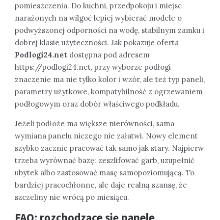
pomieszczenia. Do kuchni, przedpokoju i miejsc
narażonych na wilgoć lepiej wybierać modele o
podwyższonej odporności na wodę, stabilnym zamku i
dobrej klasie użyteczności. Jak pokazuje oferta
Podlogi24.net
dostępna pod adresem
https://podlogi24.net, przy wyborze podłogi
znaczenie ma nie tylko kolor i wzór, ale też typ paneli,
parametry użytkowe, kompatybilność z ogrzewaniem
podłogowym oraz dobór właściwego podkładu.
Jeżeli podłoże ma większe nierówności, sama
wymiana panelu niczego nie załatwi. Nowy element
szybko zacznie pracować tak samo jak stary. Najpierw
trzeba wyrównać bazę: zeszlifować garb, uzupełnić
ubytek albo zastosować masę samopoziomującą. To
bardziej pracochłonne, ale daje realną szansę, że
szczeliny nie wrócą po miesiącu.
FAQ: rozchodzące się panele