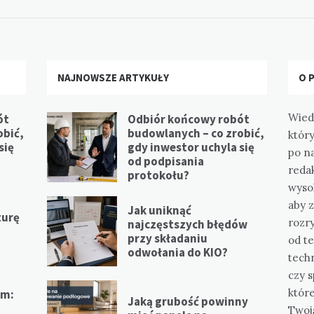
NAJNOWSZE ARTYKUŁY
O 
Wied
ót
Odbiór końcowy robót
obić,
budowlanych – co zrobić,
który
się
gdy inwestor uchyla się
po n
od podpisania
redak
protokołu?
wysok
aby z
Jak uniknąć
turę
rozr
najczęstszych błędów
przy składaniu
od te
odwołania do KIO?
tech
czy s
któr
em:
Jaką grubość powinny
Twoj