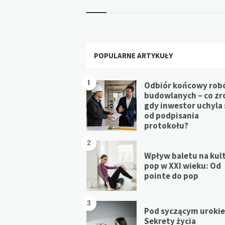
Widgets
POPULARNE ARTYKUŁY
1
Odbiór końcowy rob
budowlanych – co zr
gdy inwestor uchyla 
od podpisania
protokołu?
2
Wpływ baletu na kul
pop w XXI wieku: Od
pointe do pop
3
Pod syczącym uroki
Sekrety życia