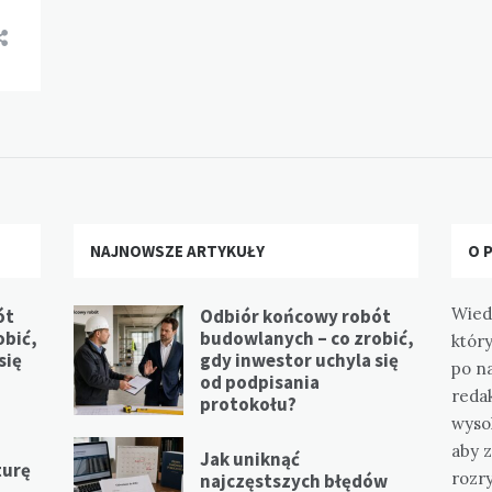
NAJNOWSZE ARTYKUŁY
O 
Wied
ót
Odbiór końcowy robót
obić,
budowlanych – co zrobić,
który
się
gdy inwestor uchyla się
po n
od podpisania
redak
protokołu?
wysok
aby z
Jak uniknąć
turę
rozr
najczęstszych błędów