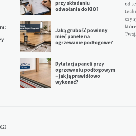
przy składaniu
od te
odwołania do KIO?
tech
czy s
któr
em:
Jaką grubość powinny
Twoj
mieć panele na
ży
ogrzewanie podłogowe?
Dylatacja paneli przy
ogrzewaniu podłogowym
– jak ją prawidłowo
m
wykonać?
2023