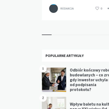
REDAKCJA
0
Widgets
POPULARNE ARTYKUŁY
1
Odbiór końcowy rob
budowlanych – co zr
gdy inwestor uchyla 
od podpisania
protokołu?
2
Wpływ baletu na kul
pop w XXI wieku: Od