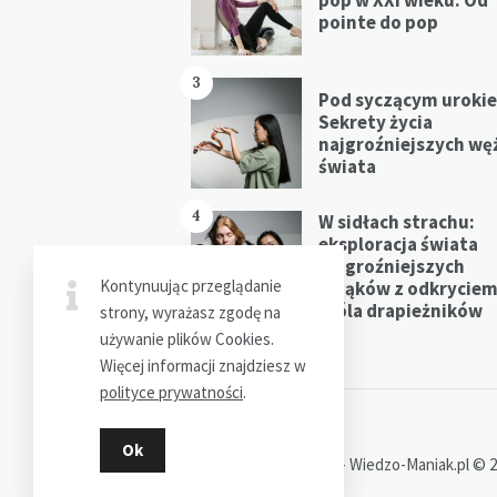
pointe do pop
3
Pod syczącym uroki
Sekrety życia
najgroźniejszych wę
świata
4
W sidłach strachu:
eksploracja świata
najgroźniejszych
Kontynuując przeglądanie
pająków z odkrycie
króla drapieżników
strony, wyrażasz zgodę na
używanie plików Cookies.
Więcej informacji znajdziesz w
polityce prywatności
.
Ok
Dziękujemy za wizytę - Wiedzo-Maniak.pl © 