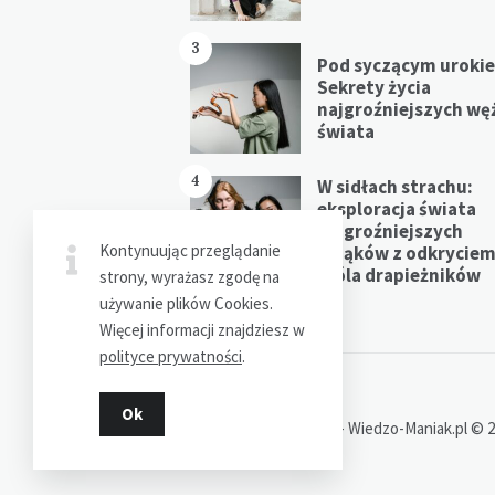
3
Pod syczącym uroki
Sekrety życia
najgroźniejszych wę
świata
4
W sidłach strachu:
eksploracja świata
najgroźniejszych
Kontynuując przeglądanie
pająków z odkrycie
króla drapieżników
strony, wyrażasz zgodę na
używanie plików Cookies.
Więcej informacji znajdziesz w
polityce prywatności
.
Ok
Dziękujemy za wizytę - Wiedzo-Maniak.pl © 