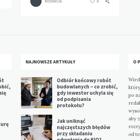
REDAKCJA
0
NAJNOWSZE ARTYKUŁY
O 
Wied
ót
Odbiór końcowy robót
obić,
budowlanych – co zrobić,
który
się
gdy inwestor uchyla się
po n
od podpisania
redak
protokołu?
wysok
aby z
Jak uniknąć
turę
rozr
najczęstszych błędów
przy składaniu
od te
odwołania do KIO?