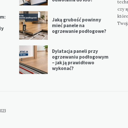
tech
czy s
któr
em:
Jaką grubość powinny
Twoj
mieć panele na
ży
ogrzewanie podłogowe?
Dylatacja paneli przy
ogrzewaniu podłogowym
– jak ją prawidłowo
m
wykonać?
2023