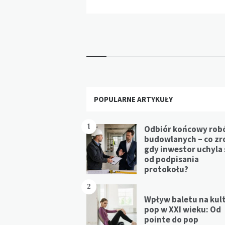
Widgets
POPULARNE ARTYKUŁY
1
Odbiór końcowy rob
budowlanych – co zr
gdy inwestor uchyla 
od podpisania
protokołu?
2
Wpływ baletu na kul
pop w XXI wieku: Od
pointe do pop