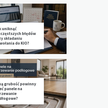
k uniknąć
jczęstszych błędów
zy składaniu
wołania do KIO?
ką grubość powinny
eć panele na
rzewanie
dłogowe?