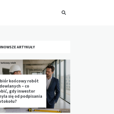
JNOWSZE ARTYKUŁY
biór końcowy robót
dowlanych – co
obić, gdy inwestor
hyla się od podpisania
otokołu?