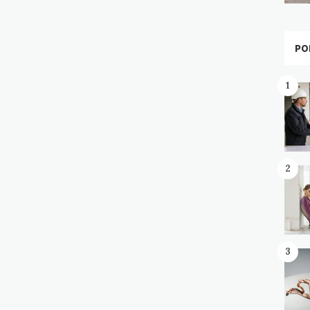
PO
1
2
3