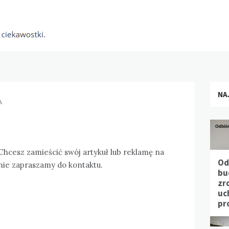
NA
A
Chcesz zamieścić swój artykuł lub reklamę na
Od
nie zapraszamy do kontaktu.
bu
zr
uc
pr