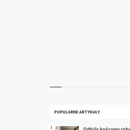
Widgets
POPULARNE ARTYKUŁY
1
Odbiór końcowy rob