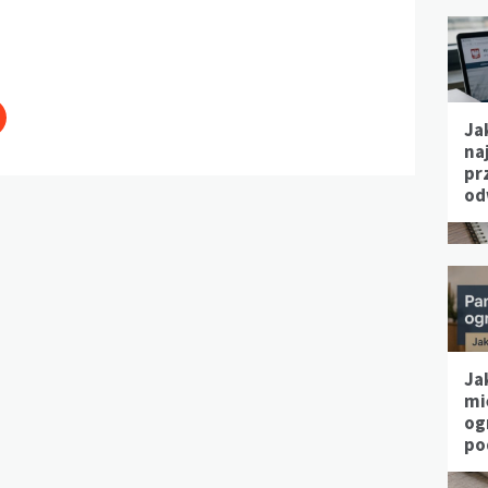
Ja
na
pr
od
Ja
mi
og
po