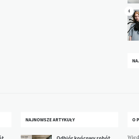
4
NA
NAJNOWSZE ARTYKUŁY
O 
Wied
ót
Odbiór końcowy robót