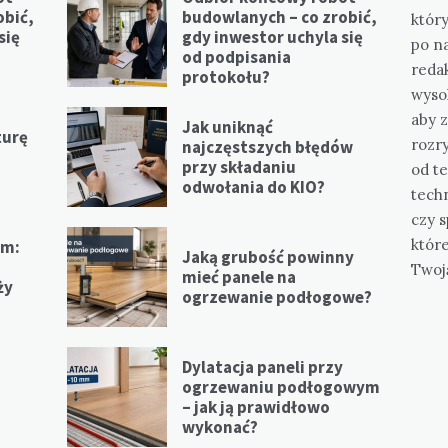
obić,
budowlanych – co zrobić,
który
się
gdy inwestor uchyla się
po n
od podpisania
redak
protokołu?
wysok
aby z
Jak uniknąć
turę
rozr
najczęstszych błędów
przy składaniu
od te
odwołania do KIO?
tech
czy s
któr
em:
Jaką grubość powinny
Twoj
mieć panele na
ży
ogrzewanie podłogowe?
Dylatacja paneli przy
ogrzewaniu podłogowym
– jak ją prawidłowo
m
wykonać?