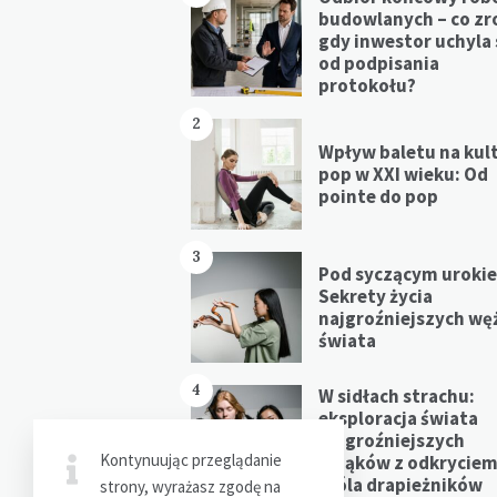
budowlanych – co zr
gdy inwestor uchyla 
od podpisania
protokołu?
2
Wpływ baletu na kul
pop w XXI wieku: Od
pointe do pop
3
Pod syczącym uroki
Sekrety życia
najgroźniejszych wę
świata
4
W sidłach strachu:
eksploracja świata
najgroźniejszych
Kontynuując przeglądanie
pająków z odkrycie
króla drapieżników
strony, wyrażasz zgodę na